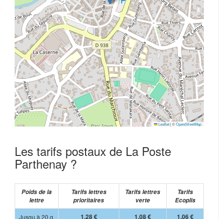
Leaflet
|
©
OpenStreetMap
Les tarifs postaux de La Poste
Parthenay ?
Poids de la
Tarifs lettres
Tarifs lettres
Tarifs
lettre
prioritaires
verte
Ecoplis
Jusqu à 20 g
1,28 €
1,08 €
1,06 €