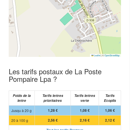
Leaflet
|
©
OpenStreetMap
Les tarifs postaux de La Poste
Pompaire Lpa ?
Poids de la
Tarifs lettres
Tarifs lettres
Tarifs
lettre
prioritaires
verte
Ecoplis
Jusqu à 20 g
1,28 €
1,08 €
1,06 €
20 à 100 g
2,56 €
2,16 €
2,12 €