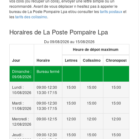
vos colis (ou récuper un colis), envoyer une lettre simple ou un
recommandé. Avant de vous déplacer n hesitez pas à appeler le
bureau de La Poste Pompaire Lpa et/ou consulter les
tarifs postaux
et
les
tarifs des colissimo
.
Horaires de La Poste Pompaire Lpa
Du 09/08/2026 au 15/08/2026
Heure de dépot maximum
Jour
Horaire
Lettres
Colissimo
Chronopost
Dimanche :
Bureau fermé
09/08/2026
Lundi :
09:00-12:30
15:00
15:00
15:00
10/08/2026
13:30-17:15
Mardi :
09:00-12:30
15:00
15:00
15:00
11/08/2026
13:30-17:15
Mercredi :
09:00-12:15
12:00
12:00
12:00
12/08/2026
Jeudi :
09:00-12:30
15:00
15:00
15:00