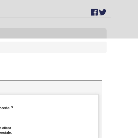
poste ?
 client
postale.