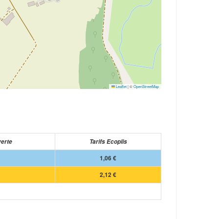
Leaflet
|
©
OpenStreetMap
verte
Tarifs Ecoplis
1,06 €
2,12 €