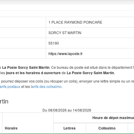
1 PLACE RAYMOND POINCARE
SORCY ST MARTIN
55190
https://www.laposte.fr
de
. Ce bureau de poste est situé dans le départeme
La Poste Sorcy Saint Martin
 les
de
.
jours et les horaires d ouverture
La Poste Sorcy Saint Martin
pourrez déposer vos colis (ou récuper un colis), envoyer une lettre simple ou un
tarifs postaux
et les
tarifs des colissimo
.
rtin
Du 08/08/2026 au 14/08/2026
Heure de dépot maxim
Horaire
Lettres
Colissimo