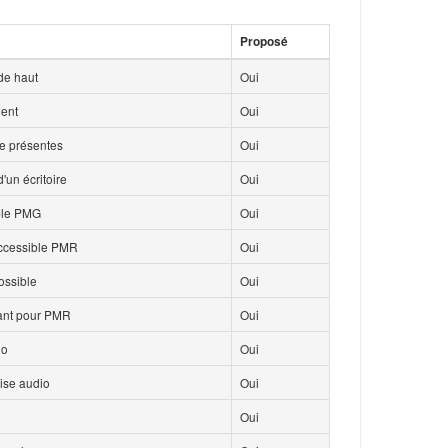
Proposé
de haut
Oui
ment
Oui
ce présentes
Oui
'un écritoire
Oui
ble PMG
Oui
accessible PMR
Oui
ossible
Oui
isant pour PMR
Oui
io
Oui
ise audio
Oui
Oui