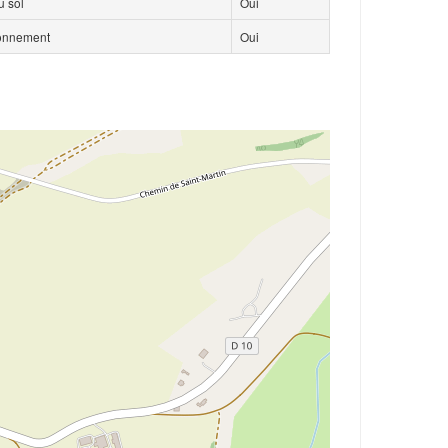
 sol
Oui
ionnement
Oui