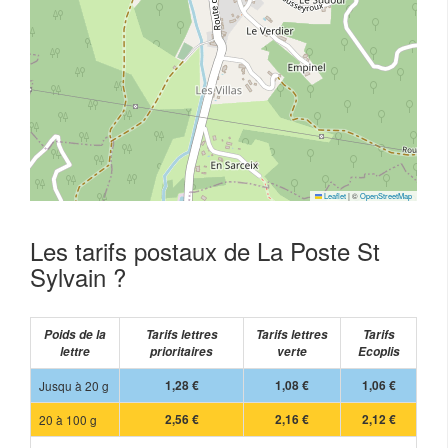
Leaflet
|
©
OpenStreetMap
Les tarifs postaux de La Poste St
Sylvain ?
Poids de la
Tarifs lettres
Tarifs lettres
Tarifs
lettre
prioritaires
verte
Ecoplis
Jusqu à 20 g
1,28 €
1,08 €
1,06 €
20 à 100 g
2,56 €
2,16 €
2,12 €