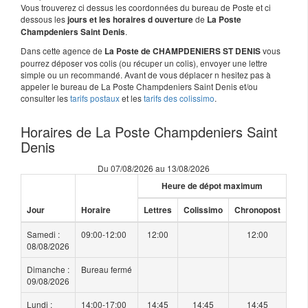
Vous trouverez ci dessus les coordonnées du bureau de Poste et ci
dessous les
de
jours et les horaires d ouverture
La Poste
.
Champdeniers Saint Denis
Dans cette agence de
vous
La Poste de CHAMPDENIERS ST DENIS
pourrez déposer vos colis (ou récuper un colis), envoyer une lettre
simple ou un recommandé. Avant de vous déplacer n hesitez pas à
appeler le bureau de La Poste Champdeniers Saint Denis et/ou
consulter les
tarifs postaux
et les
tarifs des colissimo
.
Horaires de La Poste Champdeniers Saint
Denis
Du 07/08/2026 au 13/08/2026
Heure de dépot maximum
Jour
Horaire
Lettres
Colissimo
Chronopost
Samedi :
09:00-12:00
12:00
12:00
08/08/2026
Dimanche :
Bureau fermé
09/08/2026
Lundi :
14:00-17:00
14:45
14:45
14:45