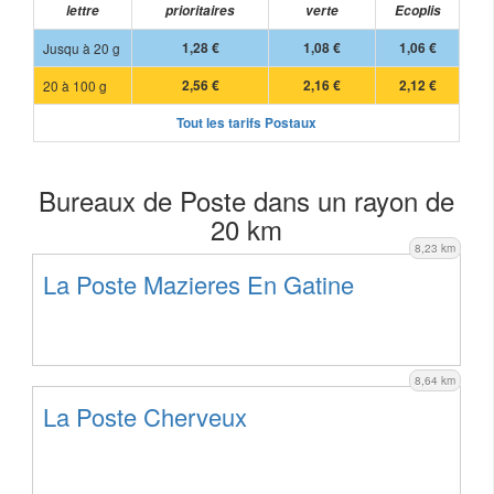
lettre
prioritaires
verte
Ecoplis
Jusqu à 20 g
1,28 €
1,08 €
1,06 €
20 à 100 g
2,56 €
2,16 €
2,12 €
Tout les tarifs Postaux
Bureaux de Poste dans un rayon de
20 km
8,23 km
La Poste Mazieres En Gatine
8,64 km
La Poste Cherveux