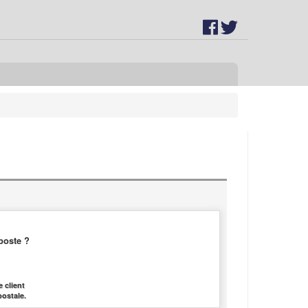
poste ?
 client
postale.