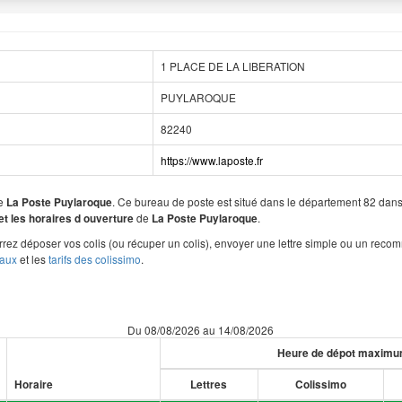
1 PLACE DE LA LIBERATION
PUYLAROQUE
82240
https://www.laposte.fr
de
. Ce bureau de poste est situé dans le département 82 d
La Poste Puylaroque
de
.
et les horaires d ouverture
La Poste Puylaroque
rez déposer vos colis (ou récuper un colis), envoyer une lettre simple ou un reco
taux
et les
tarifs des colissimo
.
Du 08/08/2026 au 14/08/2026
Heure de dépot maxim
Horaire
Lettres
Colissimo