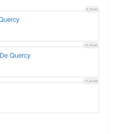
5,72 km
 Quercy
10,79 km
 De Quercy
11,24 km