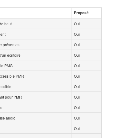
Proposé
de haut
Oui
ment
Oui
ce présentes
Oui
'un écritoire
Oui
ble PMG
Oui
accessible PMR
Oui
ossible
Oui
isant pour PMR
Oui
io
Oui
ise audio
Oui
Oui