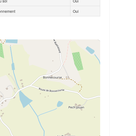
 sol
Oui
ionnement
Oui