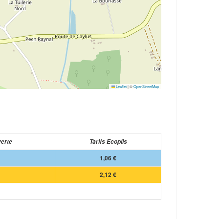
Leaflet
|
©
OpenStreetMap
verte
Tarifs Ecoplis
1,06 €
2,12 €